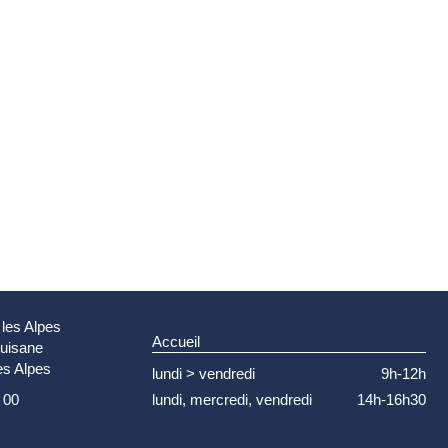
 les Alpes
Accueil
Guisane
es Alpes
lundi > vendredi
9h-12h
lundi, mercredi, vendredi
14h-16h30
 00